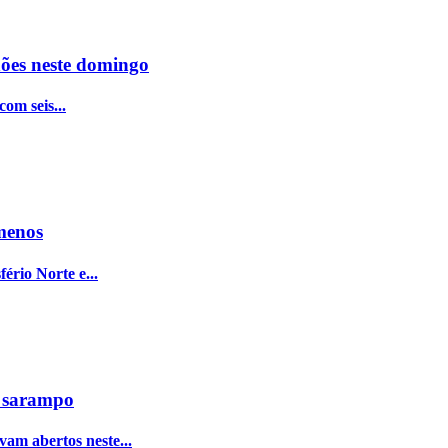
ões neste domingo
com seis...
ômenos
ério Norte e...
a sarampo
vam abertos neste...