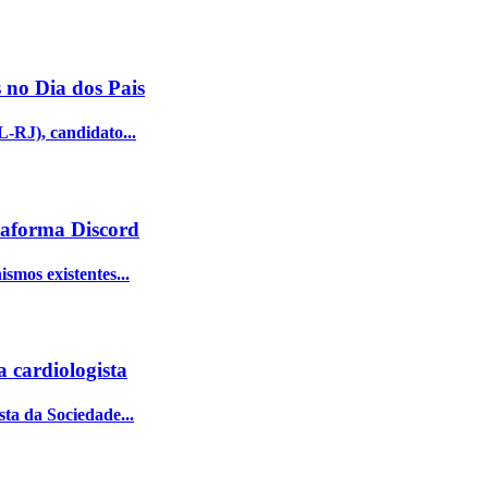
 no Dia dos Pais
L-RJ), candidato...
taforma Discord
smos existentes...
a cardiologista
sta da Sociedade...