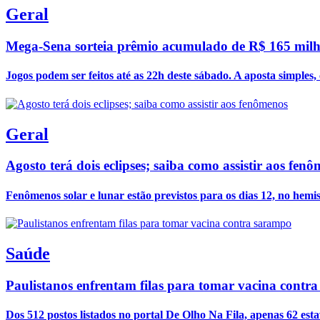
Geral
Mega-Sena sorteia prêmio acumulado de R$ 165 milh
Jogos podem ser feitos até as 22h deste sábado. A aposta simples, 
Geral
Agosto terá dois eclipses; saiba como assistir aos fen
Fenômenos solar e lunar estão previstos para os dias 12, no hemisf
Saúde
Paulistanos enfrentam filas para tomar vacina contr
Dos 512 postos listados no portal De Olho Na Fila, apenas 62 esta