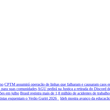
ano
CPTM assumirá operação de linhas que falharam e causaram caos 
s para suas comunidades
AGU pedirá na Justiça a retirada do Discord d
ões em julho
Brasil registra mais de 1,8 milhão de acidentes de trabalh
rtistas esquentam o Verão Guriri 2026
Ideb mostra avanço da educação