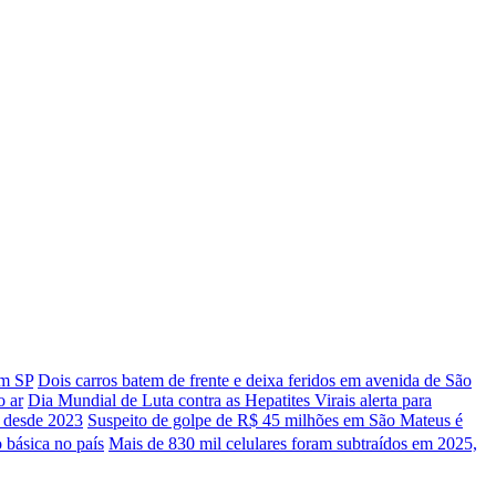
em SP
Dois carros batem de frente e deixa feridos em avenida de São
o ar
Dia Mundial de Luta contra as Hepatites Virais alerta para
o desde 2023
Suspeito de golpe de R$ 45 milhões em São Mateus é
 básica no país
Mais de 830 mil celulares foram subtraídos em 2025,