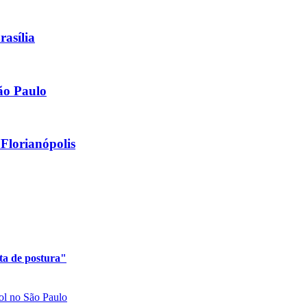
asília
ão Paulo
Florianópolis
ta de postura"