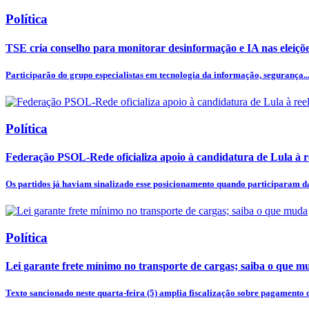
Política
TSE cria conselho para monitorar desinformação e IA nas eleiçõ
Participarão do grupo especialistas em tecnologia da informação, segurança..
Política
Federação PSOL-Rede oficializa apoio à candidatura de Lula à r
Os partidos já haviam sinalizado esse posicionamento quando participaram da
Política
Lei garante frete mínimo no transporte de cargas; saiba o que m
Texto sancionado neste quarta-feira (5) amplia fiscalização sobre pagamento d