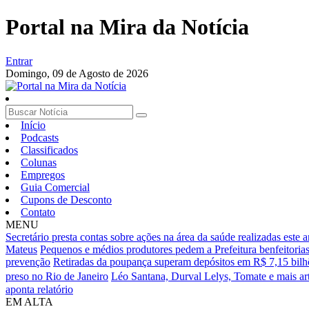
Portal na Mira da Notícia
Entrar
Domingo,
09 de Agosto de 2026
Início
Podcasts
Classificados
Colunas
Empregos
Guia Comercial
Cupons de Desconto
Contato
MENU
Secretário presta contas sobre ações na área da saúde realizadas este 
Mateus
Pequenos e médios produtores pedem a Prefeitura benfeitoria
prevenção
Retiradas da poupança superam depósitos em R$ 7,15 bilh
preso no Rio de Janeiro
Léo Santana, Durval Lelys, Tomate e mais a
aponta relatório
EM ALTA