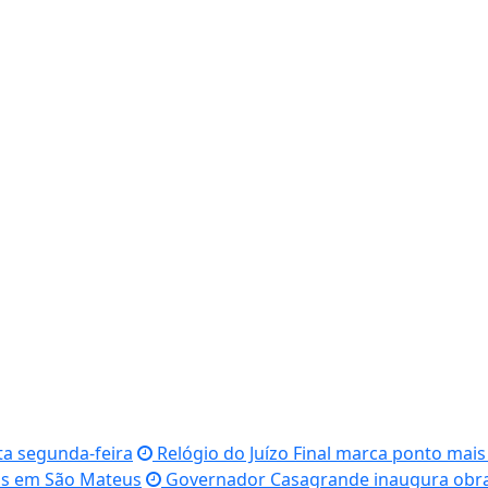
ta segunda-feira
Relógio do Juízo Final marca ponto mai
is em São Mateus
Governador Casagrande inaugura obra