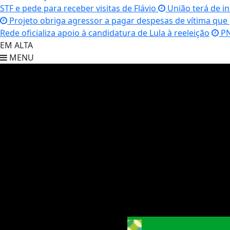
STF e pede para receber visitas de Flávio
União terá de in
Projeto obriga agressor a pagar despesas de vítima que
Rede oficializa apoio à candidatura de Lula à reeleição
PN
EM ALTA
MENU