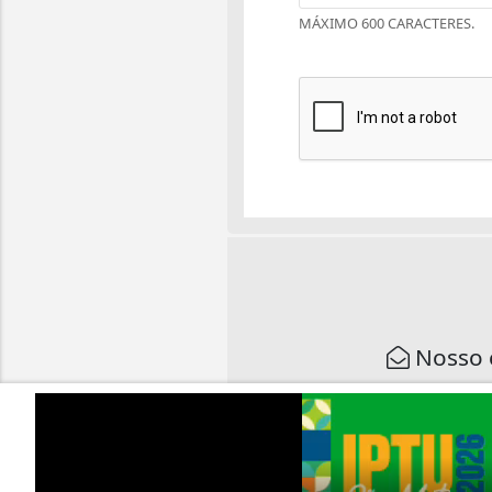
MÁXIMO 600 CARACTERES.
Nosso 
Fone/Whatsapp:
(44) 123
E-mail:
email@endere