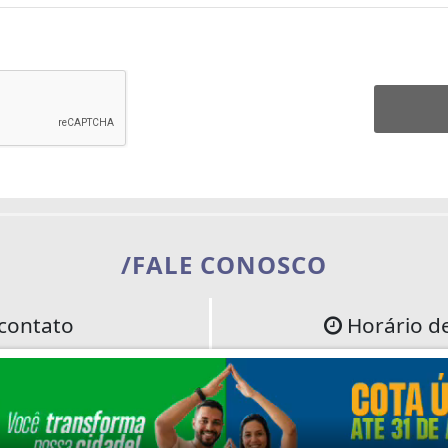
/FALE CONOSCO
contato
Horário d
45-6789
/
(44) 12345-6789
Segunda à Sexta das 08:30 
codoseusite.com.br
Sábados, Domingos e 