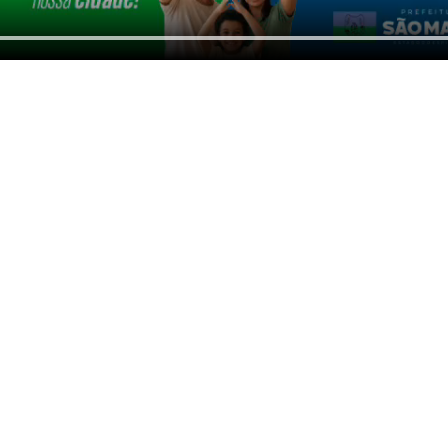
tagens do Portal
icados e muito mais!