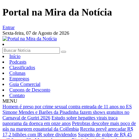
Portal na Mira da Notícia
Entrar
Sexta-feira,
07 de Agosto de 2026
Início
Podcasts
Classificados
Colunas
Empregos
Guia Comercial
Cupons de Desconto
Contato
MENU
Homem é preso por crime sexual contra enteada de 11 anos no ES
Simone Mendes e Barões da Pisadinha fazem shows gratuitos no
Carnaval de Guriri 2026
Estudo sobre hepatites virais traça
panorama da doença em onze anos
Petrobras descobre mais poço de
gás na margem equatorial da Colômbia
Receita prevê arrecadar R$
17,2 bilhões com IR sobre dividendos
Suspeito de golpe de R$ 45