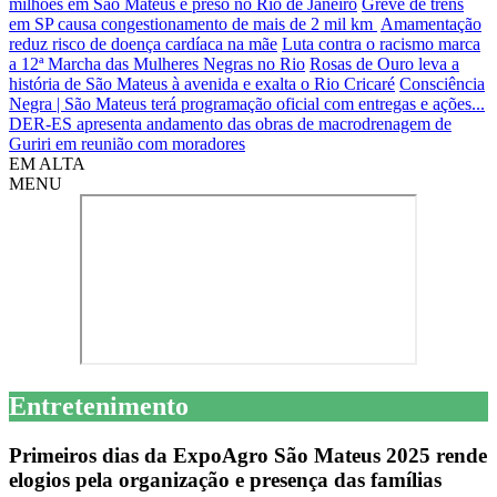
milhões em São Mateus é preso no Rio de Janeiro
Greve de trens
em SP causa congestionamento de mais de 2 mil km
Amamentação
reduz risco de doença cardíaca na mãe
Luta contra o racismo marca
a 12ª Marcha das Mulheres Negras no Rio
Rosas de Ouro leva a
história de São Mateus à avenida e exalta o Rio Cricaré
Consciência
Negra | São Mateus terá programação oficial com entregas e ações...
DER-ES apresenta andamento das obras de macrodrenagem de
Guriri em reunião com moradores
EM ALTA
MENU
Entretenimento
Primeiros dias da ExpoAgro São Mateus 2025 rende
elogios pela organização e presença das famílias