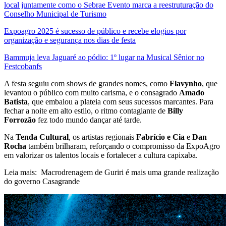
local juntamente como o Sebrae Evento marca a reestruturação do
Conselho Municipal de Turismo
Expoagro 2025 é sucesso de público e recebe elogios por
organização e segurança nos dias de festa
Bammuja leva Jaguaré ao pódio: 1º lugar na Musical Sênior no
Festcobanfs
A festa seguiu com shows de grandes nomes, como
Flavynho
, que
levantou o público com muito carisma, e o consagrado
Amado
Batista
, que embalou a plateia com seus sucessos marcantes. Para
fechar a noite em alto estilo, o ritmo contagiante de
Billy
Forrozão
fez todo mundo dançar até tarde.
Na
Tenda Cultural
, os artistas regionais
Fabrício e Cia
e
Dan
Rocha
também brilharam, reforçando o compromisso da ExpoAgro
em valorizar os talentos locais e fortalecer a cultura capixaba.
Leia mais:
Macrodrenagem de Guriri é mais uma grande realização
do governo Casagrande