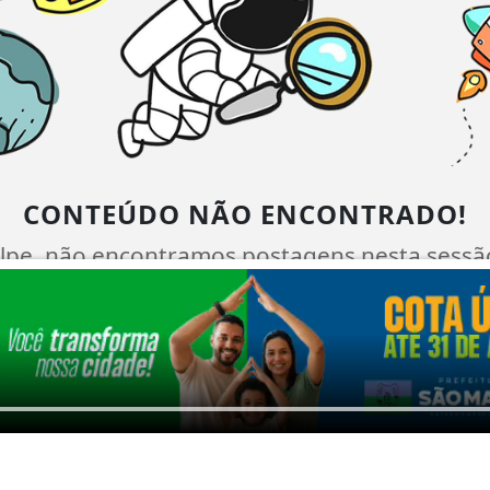
CONTEÚDO NÃO ENCONTRADO!
lpe, não encontramos postagens nesta sessã
serem exibidas aqui.