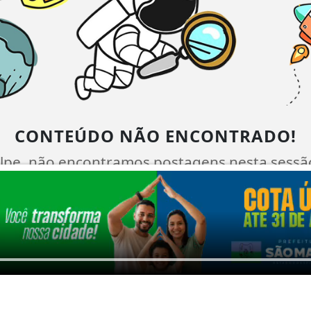
CONTEÚDO NÃO ENCONTRADO!
lpe, não encontramos postagens nesta sessã
serem exibidas aqui.