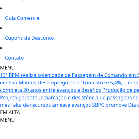
Guia Comercial
Cupons de Desconto
Contato
MENU
13º BPM realiza solenidade de Passagem de Comando em 
em São Mateus
Desemprego no 2º trimestre é 5,4%, o meno
completa 20 anos entre avanços e desafios
Produção de pet
Projeto garante remarcação e desistência de passagens s
mas falta de recursos ameaça avanços
SBPC promove Dia d
EM ALTA
MENU