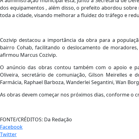
A administração municipal está, junto à Secretaria de Defe
dos equipamentos , além disso, o prefeito abordou sobr
toda a cidade, visando melhorar a fluidez do tráfego e redu
Cozivip destacou a importância da obra para a populaç
bairro Cohab, facilitando o deslocamento de moradores,
afirmou Marcus Cozivip.
O anúncio das obras contou também com o apoio e par
Oliveira, secretário de comuniação, Gilson Meirelles e 
Farmácia, Raphael Barboza, Wanderlei Segantini, Wan Borge
As obras devem começar nos próximos dias, conforme o c
FONTE/CRÉDITOS:
Da Redação
Facebook
Twitter