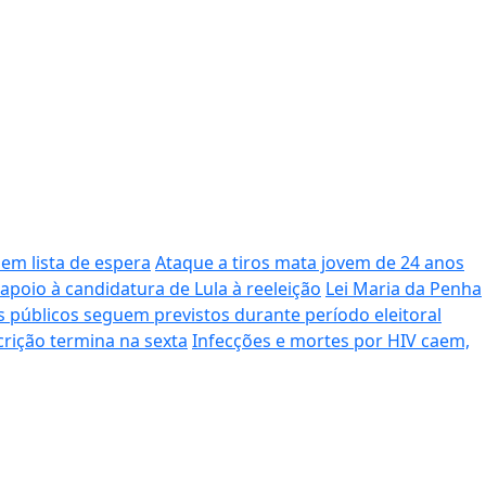
em lista de espera
Ataque a tiros mata jovem de 24 anos
apoio à candidatura de Lula à reeleição
Lei Maria da Penha
 públicos seguem previstos durante período eleitoral
rição termina na sexta
Infecções e mortes por HIV caem,