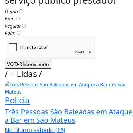
Ótimo
Bom
Regular
Ruim
VOTAR
/
+ Lidas
/
Policia
Três Pessoas São Baleadas em Ataque
a Bar em São Mateus
No último sábado (16)