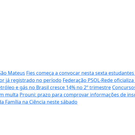
São Mateus
Fies começa a convocar nesta sexta estudantes 
r já registrado no período
Federação PSOL-Rede oficializa 
róleo e gás no Brasil cresce 14% no 2º trimestre
Concursos
em multa
Prouni: prazo para comprovar informações de insc
a Família na Ciência neste sábado