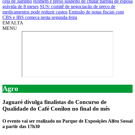
cela de Jairinho
Homem é preso suspeito de chutar barriga de esposa
grávida de 8 meses
SUS: comitê de negociação de preço de
medicamentos pode reduzir custos
Emissão de notas fiscais com
CBS e IBS começa nesta segunda-feira
EM ALTA
MENU
Agro
Jaguaré divulga finalistas do Concurso de
Qualidade do Café Conilon no final do mês
O evento vai ser realizado no Parque de Exposições Alfeu Sossai
a partir das 17h30