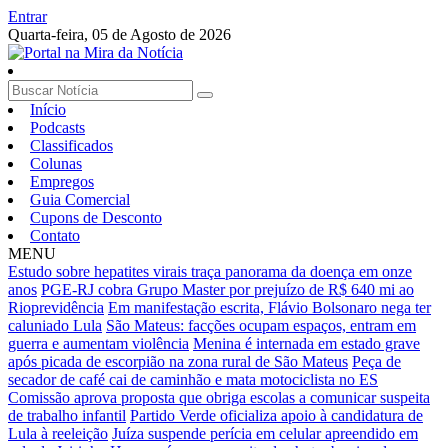
Entrar
Quarta-feira,
05 de Agosto de 2026
Início
Podcasts
Classificados
Colunas
Empregos
Guia Comercial
Cupons de Desconto
Contato
MENU
Estudo sobre hepatites virais traça panorama da doença em onze
anos
PGE-RJ cobra Grupo Master por prejuízo de R$ 640 mi ao
Rioprevidência
Em manifestação escrita, Flávio Bolsonaro nega ter
caluniado Lula
São Mateus: facções ocupam espaços, entram em
guerra e aumentam violência
Menina é internada em estado grave
após picada de escorpião na zona rural de São Mateus
Peça de
secador de café cai de caminhão e mata motociclista no ES
Comissão aprova proposta que obriga escolas a comunicar suspeita
de trabalho infantil
Partido Verde oficializa apoio à candidatura de
Lula à reeleição
Juíza suspende perícia em celular apreendido em