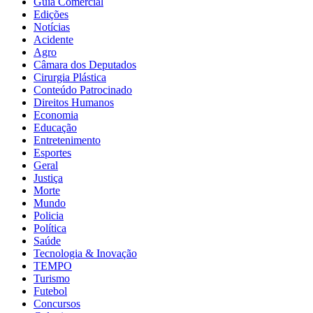
Guia Comercial
Edições
Notícias
Acidente
Agro
Câmara dos Deputados
Cirurgia Plástica
Conteúdo Patrocinado
Direitos Humanos
Economia
Educação
Entretenimento
Esportes
Geral
Justiça
Morte
Mundo
Policia
Política
Saúde
Tecnologia & Inovação
TEMPO
Turismo
Futebol
Concursos