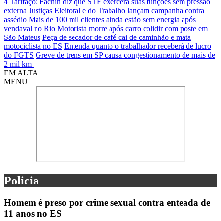
4
Tarifaço: Fachin diz que STF exercerá suas funções sem pressão
externa
Justiças Eleitoral e do Trabalho lançam campanha contra
assédio
Mais de 100 mil clientes ainda estão sem energia após
vendaval no Rio
Motorista morre após carro colidir com poste em
São Mateus
Peça de secador de café cai de caminhão e mata
motociclista no ES
Entenda quanto o trabalhador receberá de lucro
do FGTS
Greve de trens em SP causa congestionamento de mais de
2 mil km
EM ALTA
MENU
Policia
Homem é preso por crime sexual contra enteada de
11 anos no ES