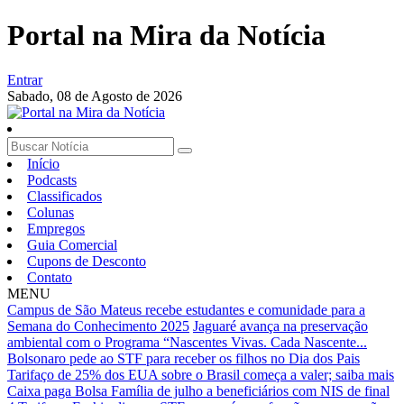
Portal na Mira da Notícia
Entrar
Sabado,
08 de Agosto de 2026
Início
Podcasts
Classificados
Colunas
Empregos
Guia Comercial
Cupons de Desconto
Contato
MENU
Campus de São Mateus recebe estudantes e comunidade para a
Semana do Conhecimento 2025
Jaguaré avança na preservação
ambiental com o Programa “Nascentes Vivas. Cada Nascente...
Bolsonaro pede ao STF para receber os filhos no Dia dos Pais
Tarifaço de 25% dos EUA sobre o Brasil começa a valer; saiba mais
Caixa paga Bolsa Família de julho a beneficiários com NIS de final