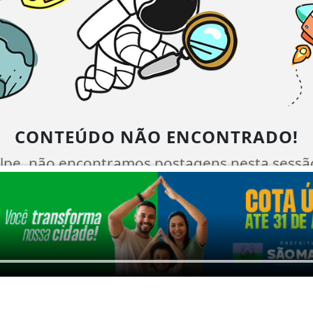
CONTEÚDO NÃO ENCONTRADO!
lpe, não encontramos postagens nesta sessã
serem exibidas aqui.