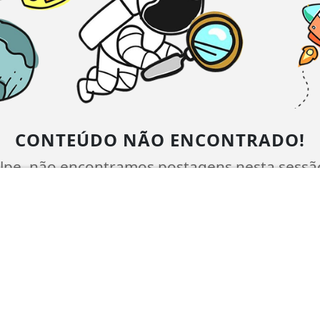
CONTEÚDO NÃO ENCONTRADO!
lpe, não encontramos postagens nesta sessã
serem exibidas aqui.